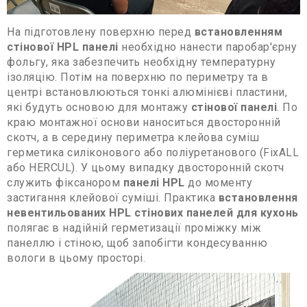
На підготовлену поверхню перед
встановленням
стінової HPL панелі
необхідно нанести паробар'єрну
фольгу, яка забезпечить необхідну температурну
ізоляцію. Потім на поверхню по периметру та в
центрі встановлюються тонкі алюмінієві пластини,
які будуть основою для монтажу
стінової панелі
. По
краю монтажної основи наноситься двосторонній
скотч, а в середину периметра клейова суміш
герметика силіконового або поліуретанового (FixALL
або HERCUL). У цьому випадку двосторонній скотч
служить фіксанором
панелі HPL
до моменту
застигання клейової суміші. Практика
встановлення
невентильованих HPL стінових панелей для кухонь
полягає в надійній герметизації проміжку між
панеллю і стіною, щоб запобігти кондесуванню
вологи в цьому просторі.