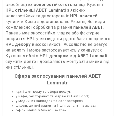
виробництва
вологостійкої стільниці
. Кухонні
HPL стільниці ABET Laminati
з якісних,
вологостійких та двосторонніх
HPL панелей
купити в Києві з доставкою по Україні, Всі види
комплексної обробки та різання
панелей ABET
.
Панель має зносостійке гладке або фактурне
покриття HPL
у вигляді твердого багатошарового
HPL декору
високої якості. Абсолютно не реагує
на вологу і може застосовуватись у санвузлах.
Кухонні
меблі з HPL декором
від
ABET Laminati
служить довго і дозволяють монтувати мийки під
низ стільниці.
Сфера застосування панелей ABET
Laminati:
кухні для дому та сфера послуг;
у кафе, ресторанах та мережах Fast Food;
у медичних закладах та лабораторіях;
школи, дитячі садки та інші навчальні заклади;
офісні меблі у бізнес центрах;