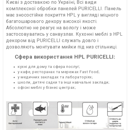
Києві з доставкою по Україні, Всі види
комплексної обробки панелей PURICELLI. Панель
має зносостійке покриття HPL у вигляді міцного
багатошарового декору високої якості.
Абсолютно не реагує на вологу і може
застосовуватись у санвузлах. Кухонні меблі з HPL
декором від PURICELLI служать довго і
дозволяють монтувати мийки під низ стільниці.
Сфера використання HPL PURICELLI:
кухні для дому та сфера послуг;
у кафе, ресторанах та мережах Fast Food;
у медичних закладах та лабораторіях;
школи, дитячі садки та інші навчальні заклади;
офісні меблі у бізнес центрах;